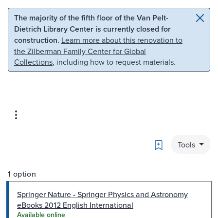
Skip to main content
Skip to search
The majority of the fifth floor of the Van Pelt-
Dietrich Library Center is currently closed for
construction.
Learn more about this renovation to
the Zilberman Family Center for Global
Collections
, including how to request materials.
Bookmark
Tools
1 option
Springer Nature - Springer Physics and Astronomy
eBooks 2012 English International
Available online