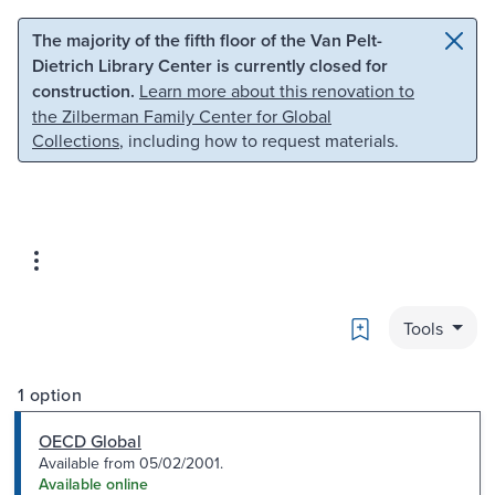
Skip to main content
Skip to search
The majority of the fifth floor of the Van Pelt-
Dietrich Library Center is currently closed for
construction.
Learn more about this renovation to
the Zilberman Family Center for Global
Collections
, including how to request materials.
Bookmark
Tools
1 option
OECD Global
Available from 05/02/2001.
Available online