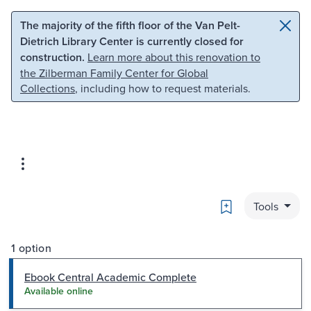
Skip to main content
Skip to search
The majority of the fifth floor of the Van Pelt-
Dietrich Library Center is currently closed for
construction.
Learn more about this renovation to
the Zilberman Family Center for Global
Collections
, including how to request materials.
Bookmark
Tools
1 option
Ebook Central Academic Complete
Available online