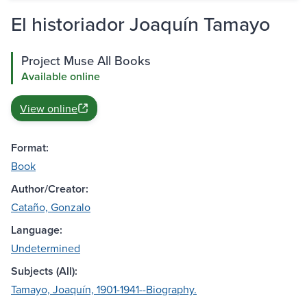
El historiador Joaquín Tamayo
Project Muse All Books
Available online
View online
Format:
Book
Author/Creator:
Cataño, Gonzalo
Language:
Undetermined
Subjects (All):
Tamayo, Joaquín, 1901-1941--Biography.