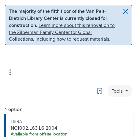
Skip to main content
Skip to search
The majority of the fifth floor of the Van Pelt-
Dietrich Library Center is currently closed for
construction.
Learn more about this renovation to
the Zilberman Family Center for Global
Collections
, including how to request materials.
Bookmark
Tools
1 option
LIBRA
NC1002.L63 L6 2004
Available from offsite location