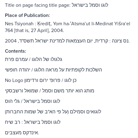
Title on page facing title page: לוגו וסמל בישראל
Place of Publication:
Nes Tsiyonah : Ḳrediṭ, Yom ha-ʻAtsmaʼut li-Medinat Yiśraʼel
764 [that is, 27 April], 2004.
‏נס ציונה :‏ ‏קרדית, יום העצמאות למדינת ישראל תשס"ד, 2004.
Contents:
גלגולו של הלוגו / עמרם פרת
השלכות לקופתיות על מראה הלוגו / יהודה חופשי
No Logo כן לוגו / פרופ' ירום ורדימון
מותג הוא יותר משם וסמל / שמואל ורשבסקי
לוגו וסמל בישראל / גלי הוס
לוגואים וסמילם (על פי הא"ב של שמות החברות)
לוגו וסמל בישראל : רב שיח
אינדקס מעצבים.