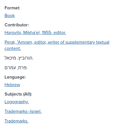
Format:
Book
Contributor:
Horovits, Mikhaʾel, 1955- editor.
Perat, ʻAmram, editor, writer of supplementary textual
content.
הורוביץ, מיכאל.
פרת, עמרם.
Language:
Hebrew
Subjects (All):
Logography.
Trademarks--Israel.
Trademarks.