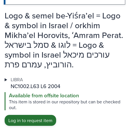
Logo & semel be-Yiśraʼel = Logo
& symbol in Israel / orkhim
Mikhaʼel Horovits, ʻAmram Perat.
‏לוגו & סמל בישראל = Logo &
symbol in Israel עורכים מיכאל
הורוביץ, עמרם פרת.
LIBRA
NC1002.L63 L6 2004
Available from offsite location
This item is stored in our repository but can be checked
out.
Log in to request item