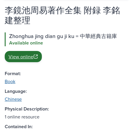
李鏡池周易著作全集 附録 李銘
建整理
Zhonghua jing dian gu ji ku = 中華經典古籍庫
Available online
View online
Format:
Book
Language:
Chinese
Physical Description:
1 online resource
Contained In: