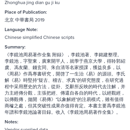
Zhonghua jing dian gu ji ku
Place of Publication:
北京 中華書局 2019
Language Note:
Chinese simplified Chinese scripts
Summary:
《李鏡池周易著作全集 附録》，李鏡池著、李銘建整理。
李鏡池，字聖東，廣東開平人，就學于燕京大學，得聆郭紹
虞、馮友蘭、錢玄同、朱自清等名家授課，獲益良多，以
《周易》作爲專書研究，開啓了一生治《易》的源頭。李氏
解《易》時堅持"疑古、稽古、求真"的研究態度，在研究過
程中采用歷史的方法，從卦、爻辭所反映的時代去注解，并
力主經傳分觀，主張把經、傳還自各自的時代，以經觀經，
以傳觀傳，拋開《易傳》"以象解經"的注易模式，雖有值得
商榷之處，但其突破性成果亦值得肯定。本書主要爲李鏡池
年譜和李鏡池論著目録。收入《李鏡池周易著作全集》。
Notes:
Vendor supplied data