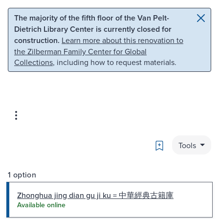
Skip to main content
Skip to search
The majority of the fifth floor of the Van Pelt-
Dietrich Library Center is currently closed for
construction.
Learn more about this renovation to
the Zilberman Family Center for Global
Collections
, including how to request materials.
Bookmark
Tools
1 option
Zhonghua jing dian gu ji ku = 中華經典古籍庫
Available online