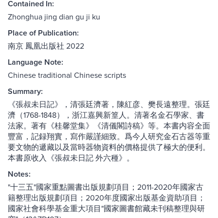
Contained In:
Zhonghua jing dian gu ji ku
Place of Publication:
南京 鳳凰出版社 2022
Language Note:
Chinese traditional Chinese scripts
Summary:
《張叔未日記》，清張廷濟著，陳紅彦、樊長遠整理。張廷
濟（1768-1848），浙江嘉興新篁人。清著名金石學家、書
法家。著有《桂馨堂集》《清儀閣詩稿》等。本書内容全面
豐富，記録翔實，寫作嚴謹細致。爲今人研究金石古器等重
要文物的遞藏以及當時器物資料的價格提供了極大的便利。
本書原收入《張叔未日記 外六種》。
Notes:
"十三五"國家重點圖書出版規劃項目；2011-2020年國家古
籍整理出版規劃項目；2020年度國家出版基金資助項目；
國家社會科學基金重大項目"國家圖書館藏未刊稿整理與研