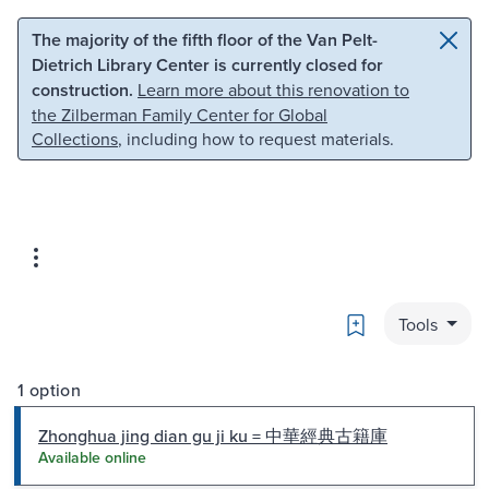
Skip to main content
Skip to search
The majority of the fifth floor of the Van Pelt-
Dietrich Library Center is currently closed for
construction.
Learn more about this renovation to
the Zilberman Family Center for Global
Collections
, including how to request materials.
Bookmark
Tools
1 option
Zhonghua jing dian gu ji ku = 中華經典古籍庫
Available online