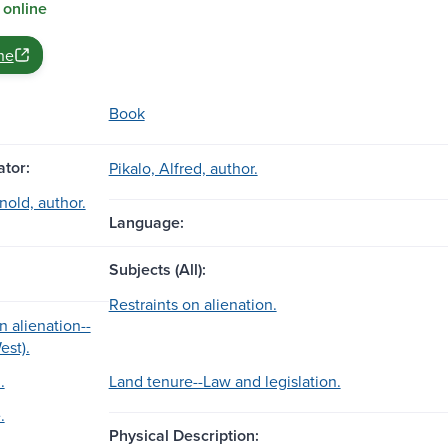
 online
ne
Book
tor:
Pikalo, Alfred, author.
nold, author.
Language:
Subjects (All):
Restraints on alienation.
n alienation--
st).
.
Land tenure--Law and legislation.
.
Physical Description: