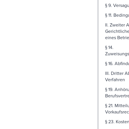
§ 9. Versa
§ 11. Bedin
II. Zweiter 
Gerichtlich
eines Betri
§ 14.
Zuweisungs
§ 16. Abfin
III. Dritter 
Verfahren
§ 19. Anhör
Berufsvertr
§ 21. Mittei
Vorkaufsrec
§ 23. Koste