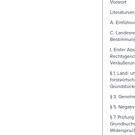
Vorwort
Literaturver
A. Einführu
C. Landesre
Bestimmun
I. Erster Abs
Rechtsgesch
Veräußerun
§ 1. Land- u
forstwirtsch
Grundstück
§ 3. Geneh
§ 5. Negati
§ 7. Prüfung
Grundbucha
Widerspruc