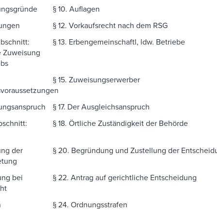
gungsgründe
§ 10. Auflagen
gungen
§ 12. Vorkaufsrecht nach dem RSG
Abschnitt:
§ 13. Erbengemeinschaftl, ldw. Betriebe
e Zuweisung
ebs
§ 15. Zuweisungserwerber
voraussetzungen
dungsanspruch
§ 17. Der Ausgleichsanspruch
Abschnitt:
§ 18. Örtliche Zuständigkeit der Behörde
ung der
§ 20. Begründung und Zustellung der Entschei
etung
lung bei
§ 22. Antrag auf gerichtliche Entscheidung
ht
n
§ 24. Ordnungsstrafen