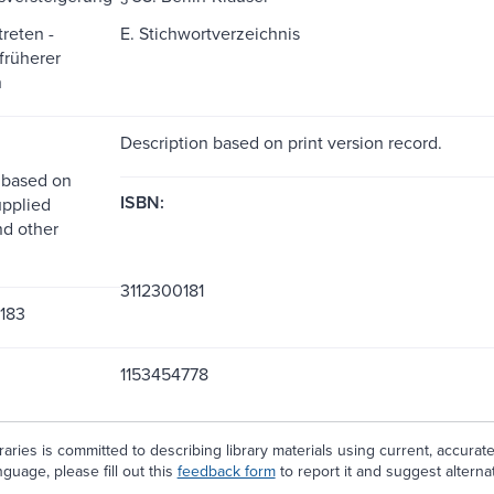
treten -
E. Stichwortverzeichnis
früherer
n
Description based on print version record.
 based on
ISBN:
upplied
d other
3112300181
183
1153454778
aries is committed to describing library materials using current, accurat
guage, please fill out this
feedback form
to report it and suggest alterna