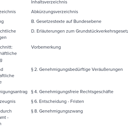
Inhaltsverzeichnis
zeichnis
Abkürzungsverzeichnis
ng
B. Gesetzestexte auf Bundesebene
chtliche
D. Erläuterungen zum Grundstückverkehrsgeset
gen
chnitt:
Vorbemerkung
äftliche
g
nd
§ 2. Genehmigungsbedürftige Veräußerungen
aftliche
e
migungsantrag
§ 4. Genehmigungsfreie Rechtsgeschäfte
vzeugnis
§ 6. Entscheidung - Fristen
 durch
§ 8. Genehmigungszwang
mt -
h