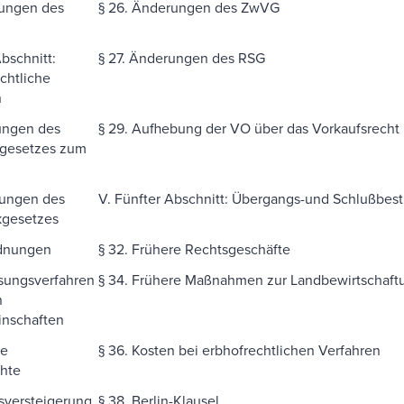
rungen des
§ 26. Änderungen des ZwVG
Abschnitt:
§ 27. Änderungen des RSG
chtliche
n
ungen des
§ 29. Aufhebung der VO über das Vorkaufsrecht
gesetzes zum
rungen des
V. Fünfter Abschnitt: Übergangs-und Schlußbe
gesetzes
rdnungen
§ 32. Frühere Rechtsgeschäfte
sungsverfahren
§ 34. Frühere Maßnahmen zur Landbewirtschaft
n
nschaften
re
§ 36. Kosten bei erbhofrechtlichen Verfahren
hte
sversteigerung
§ 38. Berlin-Klausel