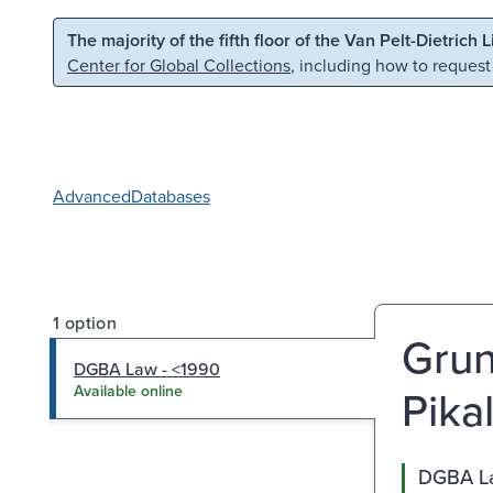
Skip to main content
Skip to search
The majority of the fifth floor of the Van Pelt-Dietrich 
Center for Global Collections
, including how to request
Advanced
Databases
1 option
Grun
DGBA Law - <1990
Pika
Available online
DGBA La