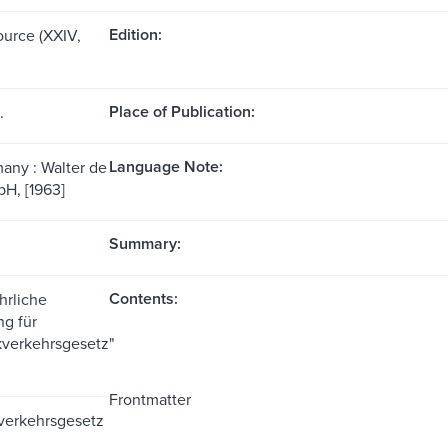
Edition:
ource (XXIV,
Place of Publication:
.
Language Note:
many : Walter de
H, [1963]
Summary:
Contents:
hrliche
g für
verkehrsgesetz"
Frontmatter
verkehrsgesetz