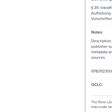
§ 39. Inkraft
Aufhebung 
Vorschrifte
Notes:
Description
publisher s
metadata an
sources.
9783112300
OCLC:
The Penn Libr
inaccurate lan