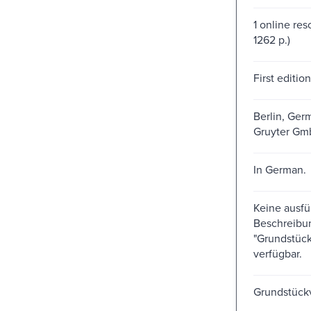
1 online res
1262 p.)
First edition
Berlin, Ger
Gruyter Gmb
In German.
Keine ausfü
Beschreibun
"Grundstück
verfügbar.
Grundstück