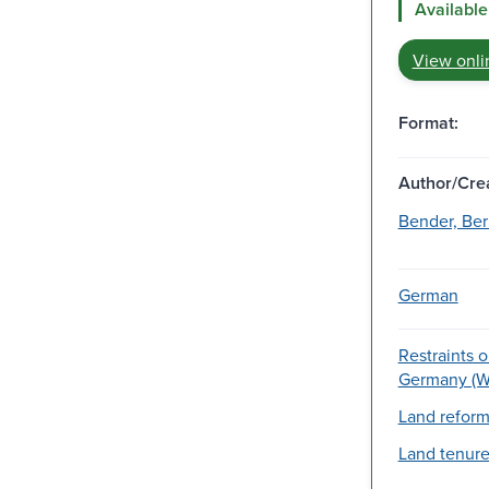
Available
View onli
Format:
Author/Crea
Bender, Ber
German
Restraints o
Germany (We
Land reform
Land tenure