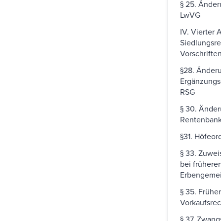
§ 25. Ände
LwVG
IV. Vierter 
Siedlungsre
Vorschrifte
§28. Änder
Ergänzungs
RSG
§ 30. Ände
Rentenbank
§31. Höfeo
§ 33. Zuwei
bei frühere
Erbengemei
§ 35. Frühe
Vorkaufsrec
§ 37. Zwang