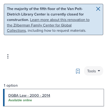
Skip to main content
Skip to search
The majority of the fifth floor of the Van Pelt-
Dietrich Library Center is currently closed for
construction.
Learn more about this renovation to
the Zilberman Family Center for Global
Collections
, including how to request materials.
Bookmark
Tools
1 option
DGBA Law - 2000 - 2014
Available online