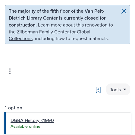
Skip to main content
Skip to search
The majority of the fifth floor of the Van Pelt-
Dietrich Library Center is currently closed for
construction.
Learn more about this renovation to
the Zilberman Family Center for Global
Collections
, including how to request materials.
Bookmark
Tools
1 option
DGBA History <1990
Available online