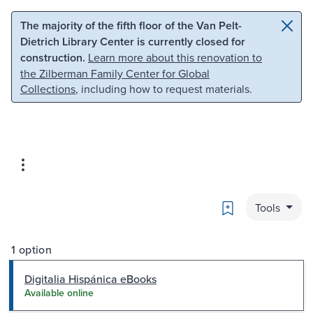
Skip to main content
Skip to search
The majority of the fifth floor of the Van Pelt-
Dietrich Library Center is currently closed for
construction.
Learn more about this renovation to
the Zilberman Family Center for Global
Collections
, including how to request materials.
Bookmark
Tools
1 option
Digitalia Hispánica eBooks
Available online