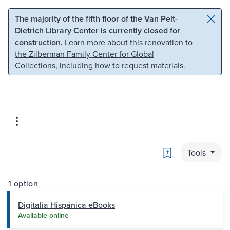
Skip to main content
Skip to search
The majority of the fifth floor of the Van Pelt-
Dietrich Library Center is currently closed for
construction.
Learn more about this renovation to
the Zilberman Family Center for Global
Collections
, including how to request materials.
Bookmark
Tools
1 option
Digitalia Hispánica eBooks
Available online