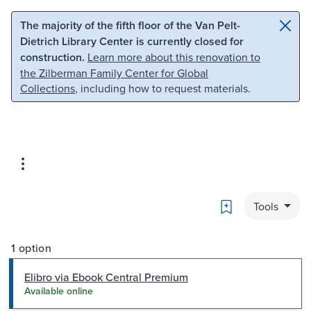
Skip to main content
Skip to search
The majority of the fifth floor of the Van Pelt-
Dietrich Library Center is currently closed for
construction.
Learn more about this renovation to
the Zilberman Family Center for Global
Collections
, including how to request materials.
Bookmark
Tools
1 option
Elibro via Ebook Central Premium
Available online