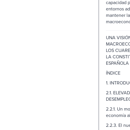
capacidad p
entornos ad
mantener la
macroecono
UNA VISIÓ
MACROECO
LOS CUARE
LA CONSTI
ESPAÑOLA
ÍNDICE
1. INTRODU
2.1. ELEVA
DESEMPLEO (
2.2.1. Un m
economía a
2.2.3. El n