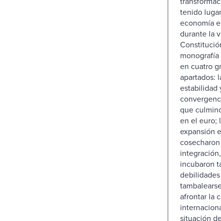
transformac
tenido lugar
economía e
durante la v
Constitució
monografía 
en cuatro g
apartados: l
estabilidad 
convergenc
que culmino
en el euro; 
expansión 
cosecharon l
integración
incubaron t
debilidades 
tambalearse 
afrontar la c
internacion
situación d