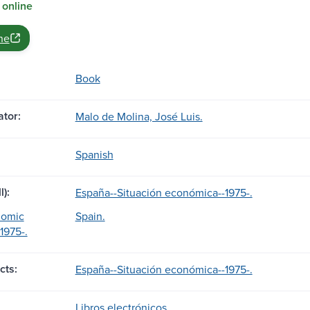
 online
ne
Book
tor:
Malo de Molina, José Luis.
Spanish
l):
España--Situación económica--1975-.
nomic
Spain.
1975-.
cts:
España--Situación económica--1975-.
Libros electrónicos.