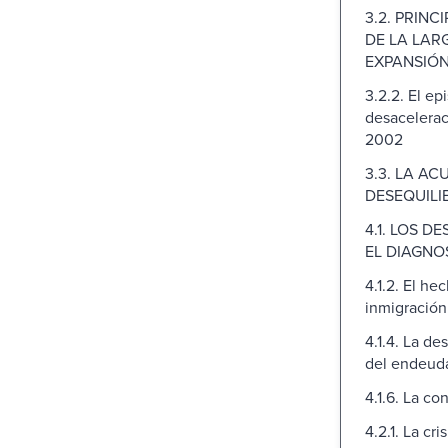
3.2. PRINC
DE LA LAR
EXPANSIÓ
3.2.2. El ep
desaceleraci
2002
3.3. LA AC
DESEQUILI
4.1. LOS 
EL DIAGNO
4.1.2. El he
inmigración
4.1.4. La de
del endeud
4.1.6. La con
4.2.1. La cr