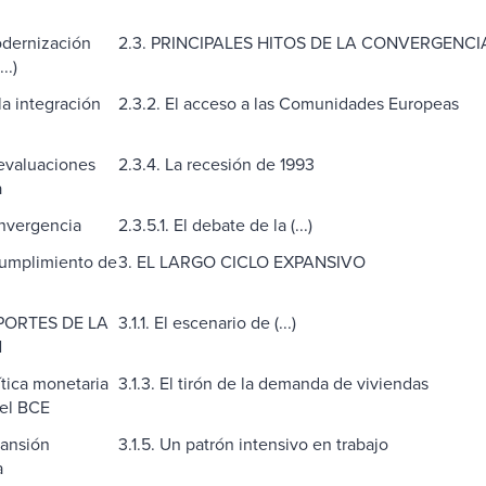
odernización
2.3. PRINCIPALES HITOS DE LA CONVERGENCI
..)
la integración
2.3.2. El acceso a las Comunidades Europeas
devaluaciones
2.3.4. La recesión de 1993
a
onvergencia
2.3.5.1. El debate de la (...)
 cumplimiento de
3. EL LARGO CICLO EXPANSIVO
OPORTES DE LA
3.1.1. El escenario de (...)
N
ítica monetaria
3.1.3. El tirón de la demanda de viviendas
del BCE
pansión
3.1.5. Un patrón intensivo en trabajo
a