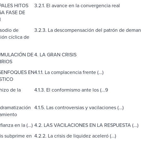
IPALES HITOS
3.2.1. El avance en la convergencia real
GA FASE DE
N
isodio de
3.2.3. La descompensación del patrón de dema
ón cíclica de
UMULACIÓN DE
4. LA GRAN CRISIS
BRIOS
DESENFOQUES EN
4.1.1. La complacencia frente (...)
STICO
chizo de la
4.1.3. El conformismo ante los (...9
sdramatización
4.1.5. Las controversias y vacilaciones (...)
amiento
fianza en la (...)
4.2. LAS VACILACIONES EN LA RESPUESTA (...)
isis subprime en
4.2.2. La crisis de liquidez aceleró (...)