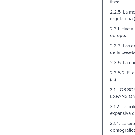
fiscal
2.2.5. La m
regulatoria (.
2.3.1. Hacia 
europea
2.3.3. Las 
de la peset
2.3.5. La c
2.3.5.2. El
(...)
3.1. LOS S
EXPANSIO
3.1.2. La pol
expansiva 
3.1.4. La ex
demográfic