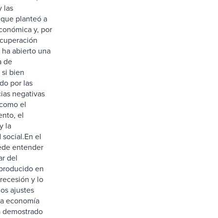
y las
 que planteó a
económica y, por
ecuperación
 ha abierto una
a de
 si bien
o por las
ias negativas
, como el
nto, el
 la
 social.En el
ede entender
ar del
producido en
recesión y lo
los ajustes
la economía
a demostrado