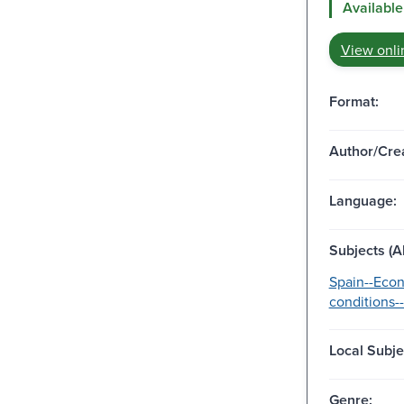
Available
View onli
Format:
Author/Crea
Language:
Subjects (Al
Spain--Eco
conditions--
Local Subje
Genre: