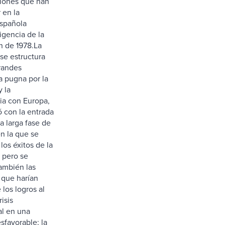
iones que han
 en la
spañola
igencia de la
n de 1978.La
se estructura
randes
a pugna por la
y la
ia con Europa,
́ con la entrada
la larga fase de
en la que se
os éxitos de la
, pero se
ambién las
que harían
los logros al
risis
al en una
esfavorable; la