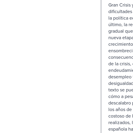
Gran Crisis 
dificultades
la política 
último, la r
gradual que
nueva etap
crecimiento
ensombrecid
consecuenc
de la crisis
endeudamie
desempleo y
desigualdad
texto se pu
cómo a pes
descalabro 
los años de 
costoso de 
realizados, 
española h