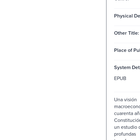
Physical De
Other Title:
Place of Pu
System Deta
EPUB
Una visión
macroeconó
cuarenta añ
Constitució
un estudio 
profundas