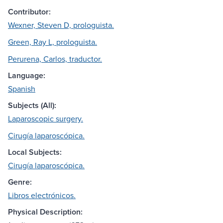
Contributor:
Wexner, Steven D, prologuista.
Green, Ray L, prologuista.
Perurena, Carlos, traductor.
Language:
Spanish
Subjects (All):
Laparoscopic surgery.
Cirugía laparoscópica.
Local Subjects:
Cirugía laparoscópica.
Genre:
Libros electrónicos.
Physical Description: