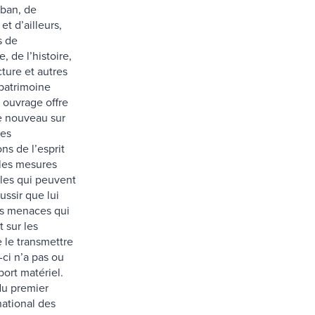
iban, de
et d’ailleurs,
s de
, de l’histoire,
cture et autres
patrimoine
t ouvrage offre
e nouveau sur
tes
ons de l’esprit
 les mesures
ales qui peuvent
éussir que lui
les menaces qui
t sur les
 le transmettre
-ci n’a pas ou
ort matériel.
du premier
national des