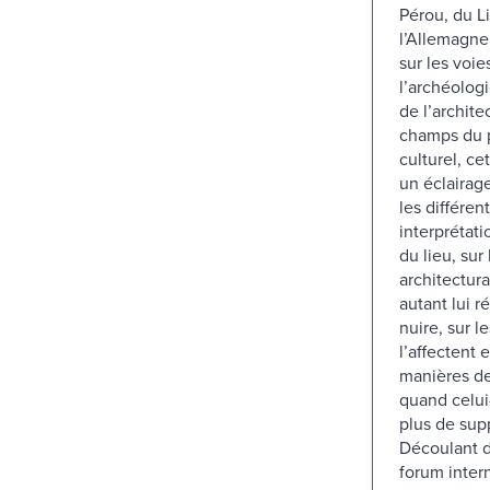
Pérou, du L
l’Allemagne 
sur les voie
l’archéologie
de l’archite
champs du 
culturel, ce
un éclairag
les différen
interprétati
du lieu, sur
architectur
autant lui r
nuire, sur 
l’affectent e
manières de
quand celui
plus de supp
Découlant 
forum inter