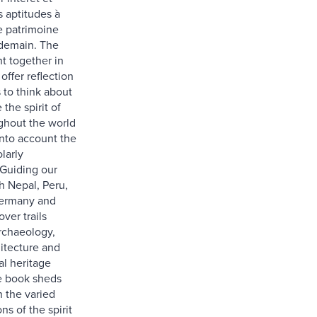
s aptitudes à
e patrimoine
 demain. The
t together in
offer reflection
 to think about
 the spirit of
ghout the world
into account the
larly
 Guiding our
h Nepal, Peru,
ermany and
ver trails
rchaeology,
hitecture and
al heritage
e book sheds
n the varied
ns of the spirit