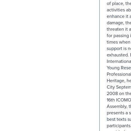
of place, th
activities a
enhance it 
damage, the
threaten it
for passing 
times when 
support is n
exhausted. Fr
Internation
Young Rese
Professional
Heritage, h
City Septem
2008 on the
16th ICOMO
Assembly, t
presents a s
best texts 
participants