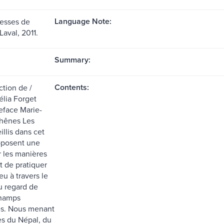
Language Note:
resses de
 Laval, 2011.
Summary:
Contents:
ction de /
élia Forget
reface Marie-
hênes Les
illis dans cet
oposent une
r les manières
t de pratiquer
ieu à travers le
 regard de
champs
res. Nous menant
es du Népal, du