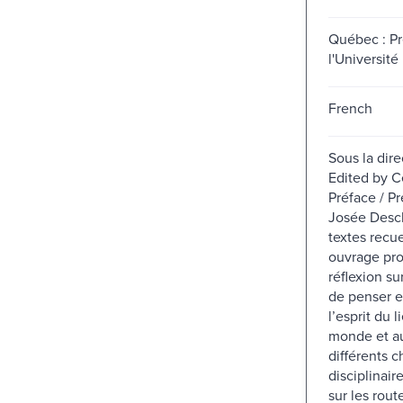
Québec : P
l'Université
French
Sous la dire
Edited by C
Préface / P
Josée Desc
textes recue
ouvrage pr
réflexion su
de penser e
l’esprit du l
monde et au
différents 
disciplinai
sur les rout