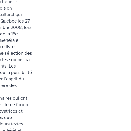
cheurs et
els en
ulturel qui
à Québec les 27
mbre 2008, lors
de la 16e
Générale
e livre
e sélection des
extes soumis par
ants. Les
eu la possibilité
r l’esprit du
mière des
inaires qui ont
ès de ce forum.
ovatrices et
es que
leurs textes
r intérêt et