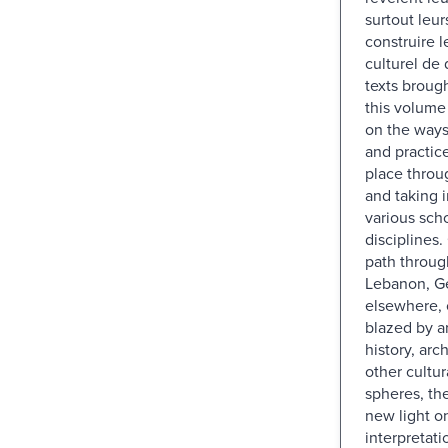
surtout leur
construire l
culturel de
texts brough
this volume 
on the ways
and practice
place throu
and taking 
various scho
disciplines.
path throug
Lebanon, G
elsewhere, o
blazed by a
history, arc
other cultur
spheres, th
new light o
interpretatio