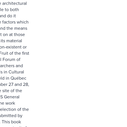
e architectural
ble to both
and do it
 factors which
 and the means
it on at those
its material
on-existent or
uit of the first
al Forum of
archers and
s in Cultural
eld in Québec
ber 27 and 28,
 site of the
S General
he work
election of the
submitted by
. This book