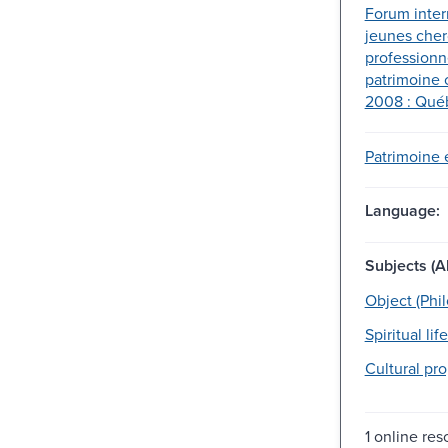
Forum inter
jeunes cher
professionn
patrimoine c
2008 : Qué
Patrimoine
Language:
Subjects (Al
Object (Phi
Spiritual life
Cultural pro
1 online res