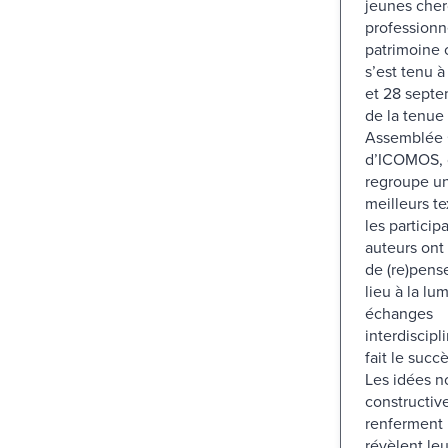
jeunes cher
professionn
patrimoine c
s’est tenu 
et 28 septe
de la tenue 
Assemblée 
d’ICOMOS, c
regroupe un
meilleurs t
les particip
auteurs ont 
de (re)pense
lieu à la lu
échanges
interdiscipl
fait le succ
Les idées n
constructiv
renferment 
révèlent leu