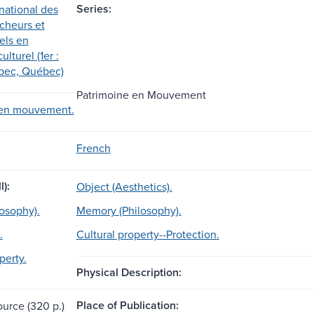
Series:
national des
cheurs et
els en
ulturel (1er :
bec, Québec)
Patrimoine en Mouvement
 en mouvement.
French
l):
Object (Aesthetics).
losophy).
Memory (Philosophy).
.
Cultural property--Protection.
perty.
Physical Description:
Place of Publication:
ource (320 p.)