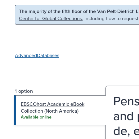
Skip to main content
Skip to search
The majority of the fifth floor of the Van Pelt-Dietrich 
Center for Global Collections
, including how to request
Advanced
Databases
1 option
Pense
EBSCOhost Academic eBook
and p
Collection (North America)
Available online
de, e