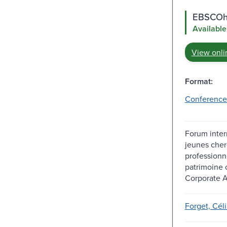
EBSCOho
Available
View onli
Format:
Conference
Forum inter
jeunes cher
professionn
patrimoine c
Corporate A
Forget, Céli