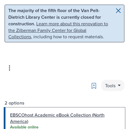
Skip to main content
Skip to search
The majority of the fifth floor of the Van Pelt-
Dietrich Library Center is currently closed for
construction.
Learn more about this renovation to
the Zilberman Family Center for Global
Collections
, including how to request materials.
Bookmark
Tools
2 options
EBSCOhost Academic eBook Collection (North
America)
Available online