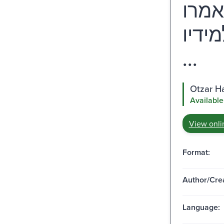
אמרו
מידיו
...
Available
View onli
Format:
Author/Crea
Language: