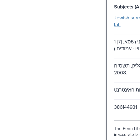
Subjects (Al
Jewish ser
lat.
1 משאב אלקטרוני (שסא, [7]
עמודים ) 
 גליק, תשס"ח
2008.
386144931
The Penn Libr
inaccurate lan