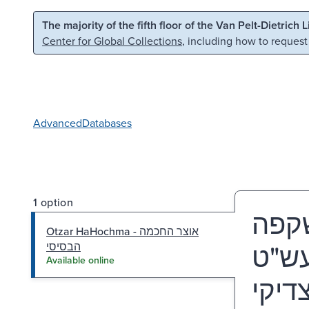
Skip to main content
Skip to search
The majority of the fifth floor of the Van Pelt-Dietrich 
Center for Global Collections
, including how to request
Advanced
Databases
1 option
שקפה
Otzar HaHochma - אוצר החכמה
עש"ט
הבסיסי
Available online
דיקי