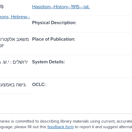
l):
Hasidism--History--1915---lat.
mons, Hebrew--
Physical Description:
Place of Publication:
: PDF
System Details:
ירושלים : י.ש.
OCLC:
גישה באמצעות האינטרנט.
aries is committed to describing library materials using current, accurat
guage, please fill out this
feedback form
to report it and suggest alterna