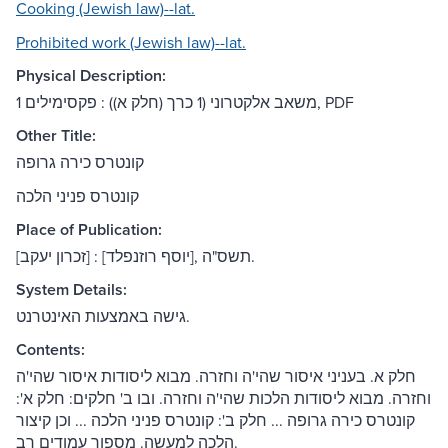
Cooking (Jewish law)--lat.
Prohibited work (Jewish law)--lat.
Physical Description:
1 משאב אלקטרוני (1 כרך (חלק א)) : פקסימילים, PDF
Other Title:
קונטרס כירה גרופה
קונטרס פניני הלכה
Place of Publication:
[זכרון יעקב] : [יוסף רוזנפלד], תשס"ה.
System Details:
גישה באמצעות האינטרנט.
Contents:
חלק א. בעניני איסור שהי'ה וחזרה. מבוא ליסודות איסור שהי'ה
וחזרה. מבוא ליסודות הלכות שהי'ה וחזרה. ובו ב' חלקים: חלק א':
קונטרס כירה גרופה ... חלק ב': קונטרס פניני הלכה ... וכן קיצור
הלכה למעשה. מספור עמודים רב.