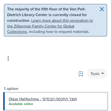
Skip to main content
Skip to search
The majority of the fifth floor of the Van Pelt-
Dietrich Library Center is currently closed for
construction.
Learn more about this renovation to
the Zilberman Family Center for Global
Collections
, including how to request materials.
Bookmark
Tools
1 option
Otzar HaHochma - אוצר החכמה הבסיסי
Available online