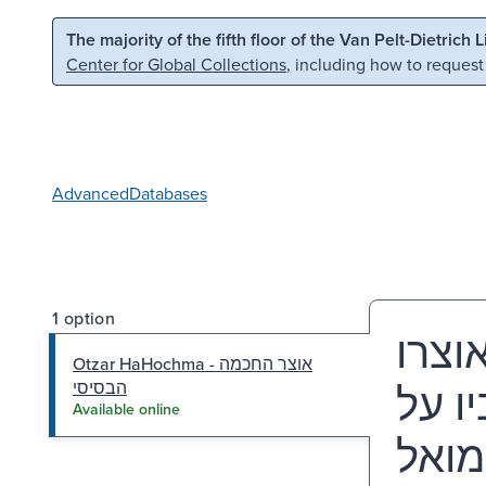
Skip to main content
Skip to search
The majority of the fifth floor of the Van Pelt-Dietrich 
Center for Global Collections
, including how to request
Advanced
Databases
1 option
וצרו
Otzar HaHochma - אוצר החכמה
... ל
הבסיסי
Available online
מואל