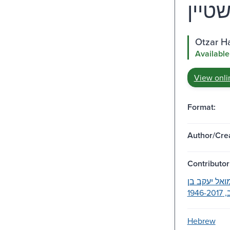
Available
View onli
Format:
Author/Crea
Contributor
ואל יעקב בן
194
Hebrew