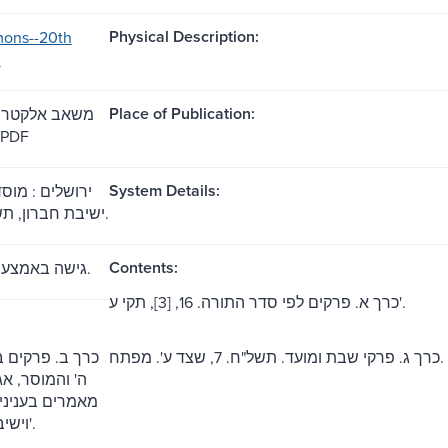
Physical Description:
mons--20th
.
Place of Publication:
כרך) ) : PDF
System Details:
ירושלים : מוס
ישיבת חברון, תשל"ה-תשס"ג.
Contents:
גישה באמצעות האינטרנט.
כרך א. פרקים לפי סדר התורה. 16, [3], תקי ע'.
כרך ג. פרקי שבת ומועד. תשל"ח. 7, שצד ע'. מפתח.
כרך ב. פרקים ב
ה' והמוסר, א,
מאמרים בעניני צ
וישיבות. [3], תנ ע'.