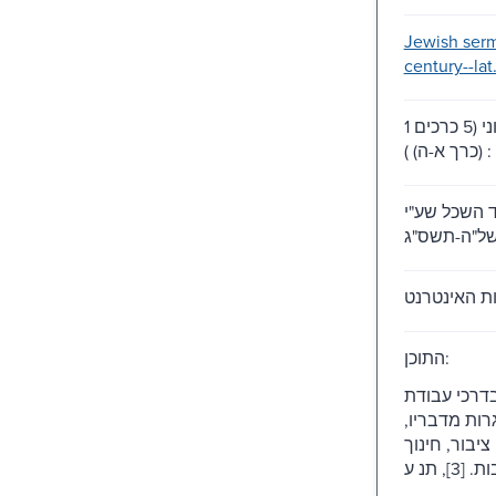
Jewish ser
century--lat
1 משאב אלקטרוני (5 כרכים
( א-ה
ד השכל שע"י
התוכן:
דרכי עבודת
גרות מדבריו
יבור, חינוך