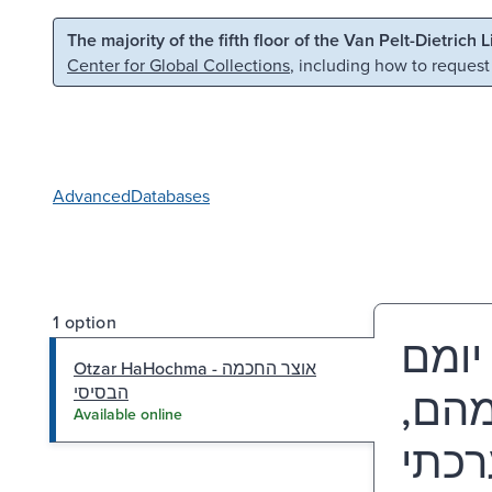
Skip to main content
Skip to search
The majority of the fifth floor of the Van Pelt-Dietrich 
Center for Global Collections
, including how to request
Advanced
Databases
1 option
יומם
Otzar HaHochma - אוצר החכמה
עמהם
הבסיסי
Available online
רכתי