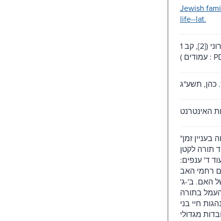
Jewish fami
life--lat.
1 משאב אלקטרוני ([2], קב
עמודים ) 
"הכולל: פתיחה בעניין זמן
ד תורה לקטן
ועוד ד' ענפים
אם רחמי האב
ל האם. ב'-ג
 העמל בתורה
הגות חיי בני
בדות מגדולי