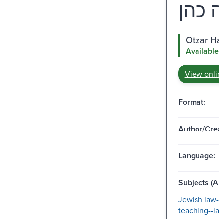
Available
View onli
Format:
Author/Crea
Language:
Subjects (Al
Jewish law-
teaching--la