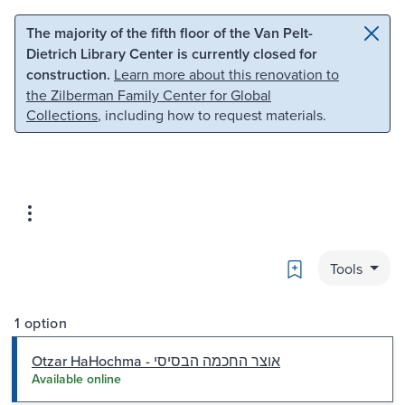
Skip to main content
Skip to search
The majority of the fifth floor of the Van Pelt-
Dietrich Library Center is currently closed for
construction.
Learn more about this renovation to
the Zilberman Family Center for Global
Collections
, including how to request materials.
Bookmark
Tools
1 option
Otzar HaHochma - אוצר החכמה הבסיסי
Available online