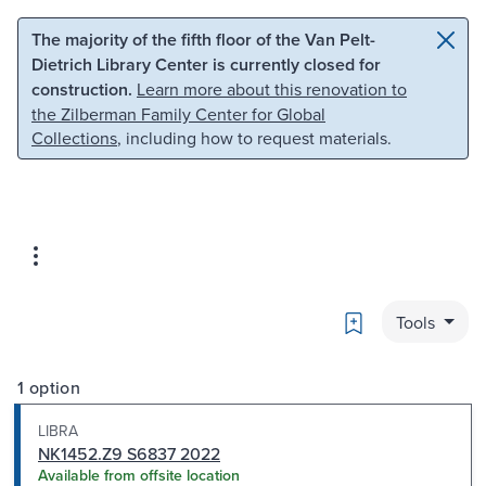
Skip to main content
Skip to search
The majority of the fifth floor of the Van Pelt-
Dietrich Library Center is currently closed for
construction.
Learn more about this renovation to
the Zilberman Family Center for Global
Collections
, including how to request materials.
Bookmark
Tools
1 option
LIBRA
NK1452.Z9 S6837 2022
Available from offsite location