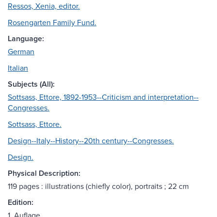
Ressos, Xenia, editor.
Rosengarten Family Fund.
Language:
German
Italian
Subjects (All):
Sottsass, Ettore, 1892-1953--Criticism and interpretation--
Congresses.
Sottsass, Ettore.
Design--Italy--History--20th century--Congresses.
Design.
Physical Description:
119 pages : illustrations (chiefly color), portraits ; 22 cm
Edition:
1. Auflage.