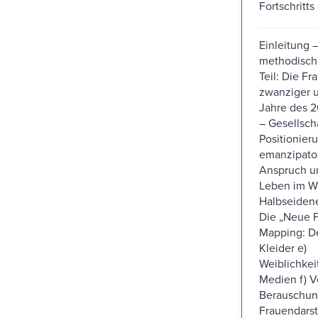
Fortschritts
Einleitung –
methodische
Teil: Die Fr
zwanziger u
Jahre des 2
– Gesellsch
Positionier
emanzipato
Anspruch u
Leben im Wi
Halbseidene
Die „Neue F
Mapping: D
Kleider e)
Weiblichkei
Medien f) V
Berauschung
Frauendarst