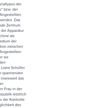
zialtypus der
“ bzw. der
Angestellten
 werden. Das
ende Zentrum
i die Apparatur
hine als
Medium der
ion zwischen
Angestellten
r sie
den
 Liane Schüller
er spannenden
 inwieweit das
er
n Frau in der
publik letztlich
iv der Kontrolle
glichkeit des