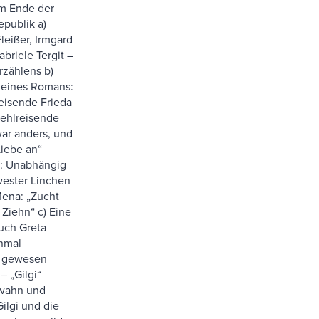
m Ende der
publik a)
leißer, Irmgard
briele Tergit –
zählens b)
 eines Romans:
eisende Frieda
ehlreisende
ar anders, und
Liebe an“
d: Unabhängig
wester Linchen
Mena: „Zucht
Ziehn“ c) Eine
uch Greta
inmal
n gewesen
– „Gilgi“
wahn und
ilgi und die