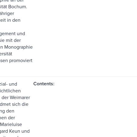
ität Bochum.
̈hriger
keit in den
gement und
sie mit der
en Monographie
rsität
sen promoviert
Contents:
ial- und
ichtlichen
 der Weimarer
dmet sich die
ng den
en der
Marieluise
mgard Keun und