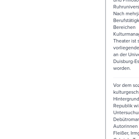
Ruhrunivers
Nach mehrja
Berufstätig
Bereichen
Kulturmana
Theater ist 
vorliegend
an der Unive
Duisburg-Es
worden.
Vor dem soz
kulturgesch
Hintergrund
Republik wi
Untersuchu
Debütroman
Autorinnen 
Fleißer, Ir