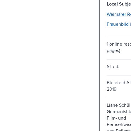
Local Subje
Weimarer Re
Frauenbild i
1 online res
pages)
1st ed.
Bielefeld Ai
2019
Liane Schül
Germanistik
Film- und
Fernsehwis
und Philoso