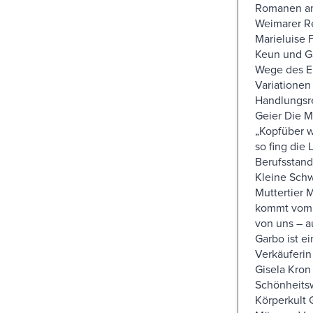
Romanen a
Weimarer Re
Marieluise F
Keun und Ga
Wege des Er
Variationen
Handlungsr
Geier Die M
„Kopfüber w
so fing die 
Berufsstan
Kleine Sch
Muttertier 
kommt vom 
von uns – a
Garbo ist e
Verkäuferi
Gisela Kron 
Schönheits
Körperkult G