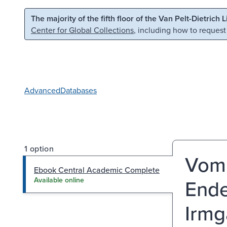
Skip to main content
Skip to search
The majority of the fifth floor of the Van Pelt-Dietrich 
Center for Global Collections
, including how to request
Advanced
Databases
1 option
Vom 
Ebook Central Academic Complete
Ende
Available online
Irmg