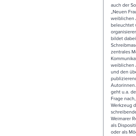
auch der So
„Neuen Frau
weiblichen 
beleuchtet
organisier
bildet dabe
Schreibmasc
zentrales 
Kommunikat
weiblichen 
und den übe
publizieren
Autorinnen.
geht u.a. d
Frage nach,
Werkzeug d
schreibende
Weimarer Re
als Disposit
oder als Mö