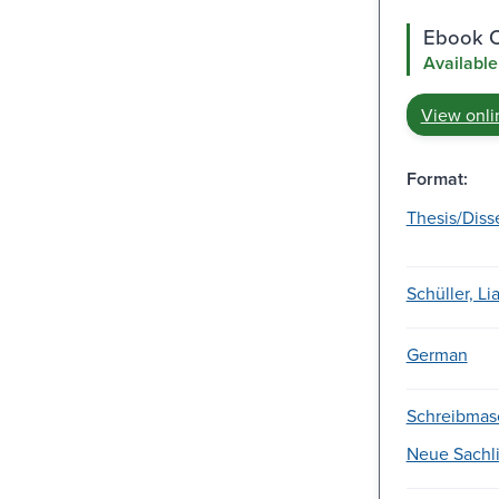
Ebook C
Available
View onli
Format:
Thesis/Diss
Schüller, Li
German
Schreibmas
Neue Sachli