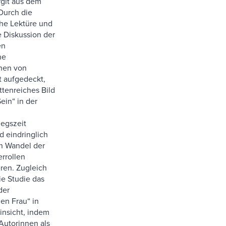
rgit aus dem
 Durch die
he Lektüre und
e Diskussion der
en
ne
nen von
t aufgedeckt,
ttenreiches Bild
ein“ in der
egszeit
d eindringlich
n Wandel der
rrollen
ren. Zugleich
ie Studie das
der
en Frau“ in
insicht, indem
Autorinnen als