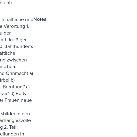
 diente.
Notes:
 Inhaltliche und
 Verortung 1.
au der
nd dreißiger
0. Jahrhunderts
aftliche
ung zwischen
rischem
nd Ohnmacht a)
rbel b)
 Berufung? c)
rau“ d) Body
er Frauen neue
tsbilder in den
erhängnisvolle
 2. Teil:
ellungen in