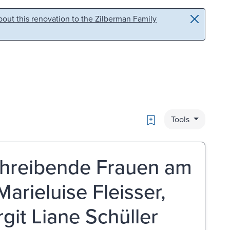
out this renovation to the Zilberman Family
Bookmark
Tools
chreibende Frauen am
arieluise Fleisser,
git Liane Schüller