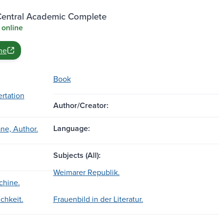
entral Academic Complete
 online
ne
Book
ertation
Author/Creator:
Language:
ane, Author.
Subjects (All):
Weimarer Republik.
chine.
chkeit.
Frauenbild in der Literatur.