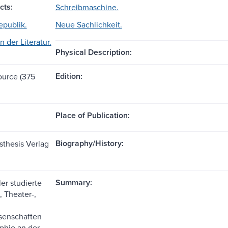
cts:
Schreibmaschine.
publik.
Neue Sachlichkeit.
n der Literatur.
Physical Description:
Edition:
ource (375
Place of Publication:
Biography/History:
sthesis Verlag
Summary:
ler studierte
, Theater-,
senschaften
phie an der