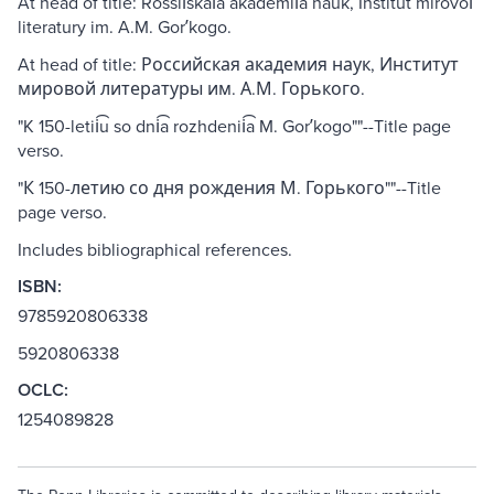
At head of title: Rossiĭskai͡a akademii͡a nauk, Institut mirovoĭ
literatury im. A.M. Gorʹkogo.
At head of title: Российская академия наук, Институт
мировой литературы им. А.М. Горького.
"K 150-letii͡u so dni͡a rozhdenii͡a M. Gorʹkogo""--Title page
verso.
"К 150-летию со дня рождения М. Горького""--Title
page verso.
Includes bibliographical references.
ISBN:
9785920806338
5920806338
OCLC:
1254089828