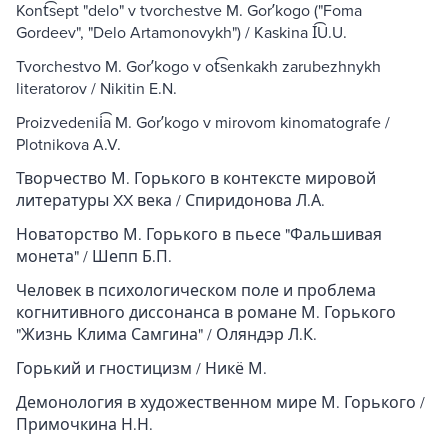
Kont͡sept "delo" v tvorchestve M. Gorʹkogo ("Foma
Gordeev", "Delo Artamonovykh") / Kaskina I͡U.U.
Tvorchestvo M. Gorʹkogo v ot͡senkakh zarubezhnykh
literatorov / Nikitin E.N.
Proizvedenii͡a M. Gorʹkogo v mirovom kinomatografe /
Plotnikova A.V.
Творчество М. Горького в контексте мировой
литературы XX века / Спиридонова Л.А.
Новаторство М. Горького в пьесе "Фальшивая
монета" / Шепп Б.П.
Человек в психологическом поле и проблема
когнитивного диссонанса в романе М. Горького
"Жизнь Клима Самгина" / Оляндэр Л.К.
Горький и гностицизм / Никё М.
Демонология в художественном мире М. Горького /
Примочкина Н.Н.