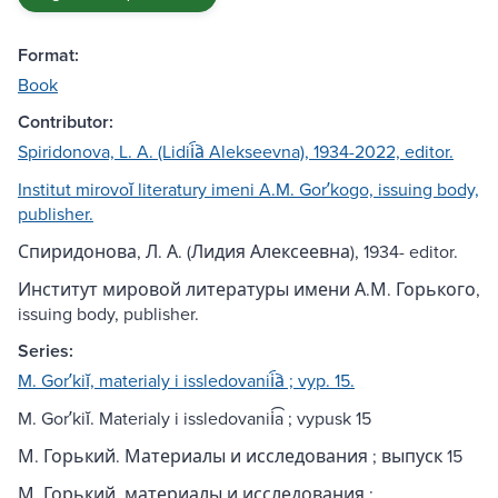
Format:
Book
Contributor:
Spiridonova, L. A. (Lidii︠a︡ Alekseevna), 1934-2022, editor.
Institut mirovoĭ literatury imeni A.M. Gorʹkogo, issuing body,
publisher.
Спиридонова, Л. А. (Лидия Алексеевна), 1934- editor.
Институт мировой литературы имени А.М. Горького,
issuing body, publisher.
Series:
M. Gorʹkiĭ, materialy i issledovanii︠a︡ ; vyp. 15.
M. Gorʹkiĭ. Materialy i issledovanii͡a ; vypusk 15
М. Горький. Материалы и исследования ; выпуск 15
М. Горький, материалы и исследования ;