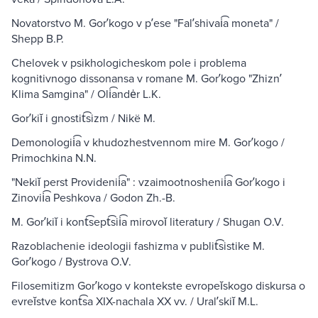
Novatorstvo M. Gorʹkogo v pʹese "Falʹshivai͡a moneta" /
Shepp B.P.
Chelovek v psikhologicheskom pole i problema
kognitivnogo dissonansa v romane M. Gorʹkogo "Zhiznʹ
Klima Samgina" / Oli͡andėr L.K.
Gorʹkiĭ i gnostit͡sizm / Nikë M.
Demonologii͡a v khudozhestvennom mire M. Gorʹkogo /
Primochkina N.N.
"Nekiĭ perst Providenii͡a" : vzaimootnoshenii͡a Gorʹkogo i
Zinovii͡a Peshkova / Godon Zh.-B.
M. Gorʹkiĭ i kont͡sept͡sii͡a mirovoĭ literatury / Shugan O.V.
Razoblachenie ideologii fashizma v publit͡sistike M.
Gorʹkogo / Bystrova O.V.
Filosemitizm Gorʹkogo v kontekste evropeĭskogo diskursa o
evreĭstve kont͡sa XIX-nachala XX vv. / Uralʹskiĭ M.L.