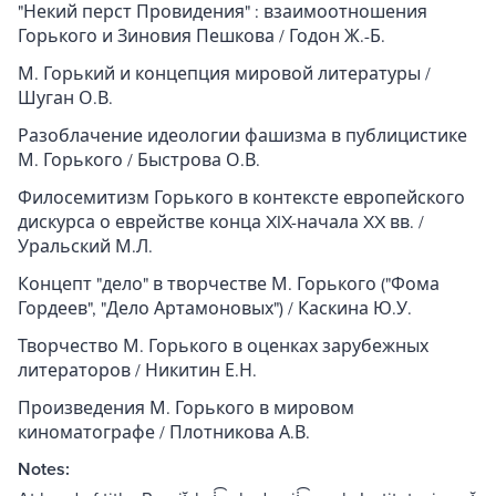
"Некий перст Провидения" : взаимоотношения
Горького и Зиновия Пешкова / Годон Ж.-Б.
М. Горький и концепция мировой литературы /
Шуган О.В.
Разоблачение идеологии фашизма в публицистике
М. Горького / Быстрова О.В.
Филосемитизм Горького в контексте европейского
дискурса о еврействе конца XIX-начала XX вв. /
Уральский М.Л.
Концепт "дело" в творчестве М. Горького ("Фома
Гордеев", "Дело Артамоновых") / Каскина Ю.У.
Творчество М. Горького в оценках зарубежных
литераторов / Никитин Е.Н.
Произведения М. Горького в мировом
киноматографе / Плотникова А.В.
Notes: