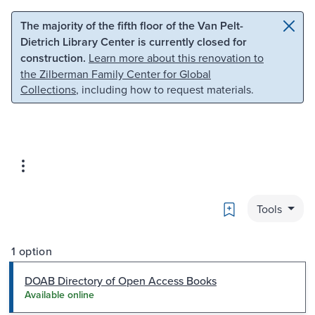
Skip to main content
Skip to search
The majority of the fifth floor of the Van Pelt-
Dietrich Library Center is currently closed for
construction.
Learn more about this renovation to
the Zilberman Family Center for Global
Collections
, including how to request materials.
Bookmark
Tools
1 option
DOAB Directory of Open Access Books
Available online