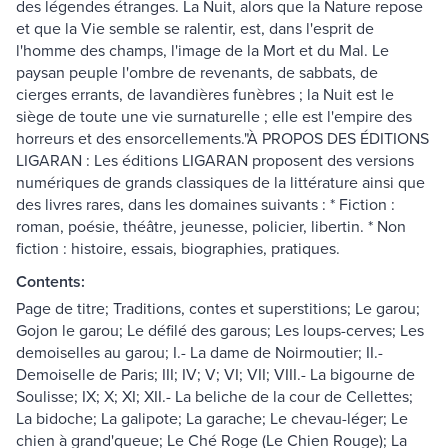
des légendes étranges. La Nuit, alors que la Nature repose
et que la Vie semble se ralentir, est, dans l'esprit de
l'homme des champs, l'image de la Mort et du Mal. Le
paysan peuple l'ombre de revenants, de sabbats, de
cierges errants, de lavandières funèbres ; la Nuit est le
siège de toute une vie surnaturelle ; elle est l'empire des
horreurs et des ensorcellements."À PROPOS DES ÉDITIONS
LIGARAN : Les éditions LIGARAN proposent des versions
numériques de grands classiques de la littérature ainsi que
des livres rares, dans les domaines suivants : * Fiction :
roman, poésie, théâtre, jeunesse, policier, libertin. * Non
fiction : histoire, essais, biographies, pratiques.
Contents:
Page de titre; Traditions, contes et superstitions; Le garou;
Gojon le garou; Le défilé des garous; Les loups-cerves; Les
demoiselles au garou; I.- La dame de Noirmoutier; II.-
Demoiselle de Paris; III; IV; V; VI; VII; VIII.- La bigourne de
Soulisse; IX; X; XI; XII.- La beliche de la cour de Cellettes;
La bidoche; La galipote; La garache; Le chevau-léger; Le
chien à grand'queue; Le Ché Roge (Le Chien Rouge); La