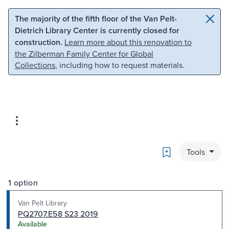
Skip to main content
Skip to search
The majority of the fifth floor of the Van Pelt-
Dietrich Library Center is currently closed for
construction.
Learn more about this renovation to
the Zilberman Family Center for Global
Collections
, including how to request materials.
Bookmark
Tools
1 option
Van Pelt Library
PQ2707.E58 S23 2019
Available