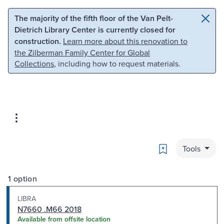
Skip to main content
Skip to search
The majority of the fifth floor of the Van Pelt-
Dietrich Library Center is currently closed for
construction.
Learn more about this renovation to
the Zilberman Family Center for Global
Collections
, including how to request materials.
Bookmark
Tools
1 option
LIBRA
N7660 .M66 2018
Available from offsite location