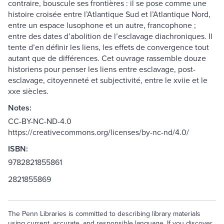
contraire, bouscule ses frontières : il se pose comme une
histoire croisée entre l’Atlantique Sud et l’Atlantique Nord,
entre un espace lusophone et un autre, francophone ;
entre des dates d’abolition de l’esclavage diachroniques. Il
tente d’en définir les liens, les effets de convergence tout
autant que de différences. Cet ouvrage rassemble douze
historiens pour penser les liens entre esclavage, post-
esclavage, citoyenneté et subjectivité, entre le xviie et le
xxe siècles.
Notes:
CC-BY-NC-ND-4.0
https://creativecommons.org/licenses/by-nc-nd/4.0/
ISBN:
9782821855861
2821855869
The Penn Libraries is committed to describing library materials
using current, accurate, and responsible language. If you discover