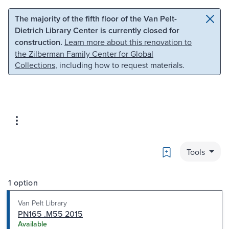
Skip to main content
Skip to search
The majority of the fifth floor of the Van Pelt-
Dietrich Library Center is currently closed for
construction.
Learn more about this renovation to
the Zilberman Family Center for Global
Collections
, including how to request materials.
Bookmark
Tools
1 option
Van Pelt Library
PN165 .M55 2015
Available