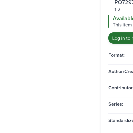
PQ7297
1-2
Availabl
This item
Log in to 
Format:
Author/Crea
Contributor
Series:
Standardize