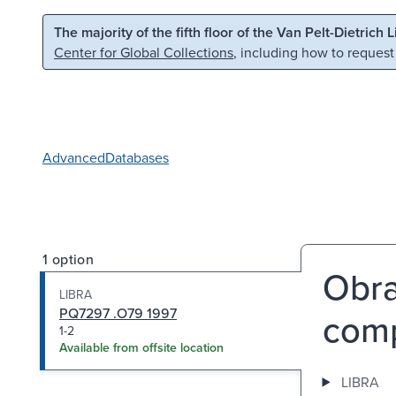
Skip to main content
Skip to search
The majority of the fifth floor of the Van Pelt-Dietrich 
Center for Global Collections
, including how to request
Advanced
Databases
1 option
Obra
LIBRA
PQ7297 .O79 1997
comp
1-2
Available from offsite location
LIBRA