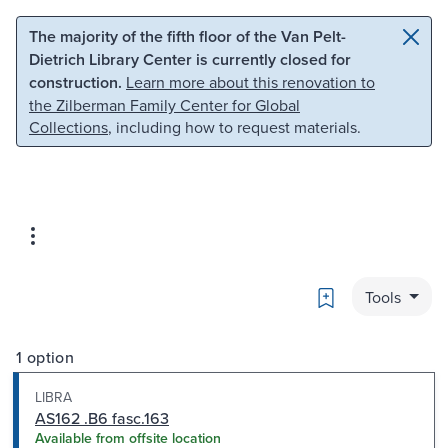
Skip to main content
Skip to search
The majority of the fifth floor of the Van Pelt-
Dietrich Library Center is currently closed for
construction.
Learn more about this renovation to
the Zilberman Family Center for Global
Collections
, including how to request materials.
Bookmark
Tools
1 option
LIBRA
AS162 .B6 fasc.163
Available from offsite location