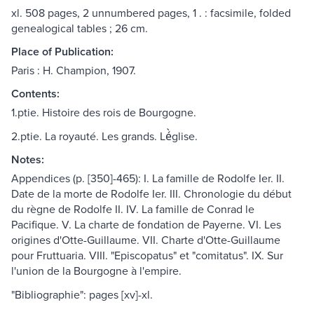
xl. 508 pages, 2 unnumbered pages, 1 . : facsimile, folded
genealogical tables ; 26 cm.
Place of Publication:
Paris : H. Champion, 1907.
Contents:
1.ptie. Histoire des rois de Bourgogne.
2.ptie. La royauté. Les grands. Lé̀glise.
Notes:
Appendices (p. [350]-465): I. La famille de Rodolfe Ier. II.
Date de la morte de Rodolfe Ier. III. Chronologie du début
du règne de Rodolfe II. IV. La famille de Conrad le
Pacifique. V. La charte de fondation de Payerne. VI. Les
origines d'Otte-Guillaume. VII. Charte d'Otte-Guillaume
pour Fruttuaria. VIII. "Episcopatus" et "comitatus". IX. Sur
l'union de la Bourgogne à l'empire.
"Bibliographie": pages [xv]-xl.